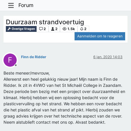
Forum
Duurzaam strandvoertuig
2
2
1.5k
2
Overige Vragen
Aanmelden om te reageren
Finn de Ridder
6 jan. 2020 14:03
F
Offline
Beste meneer/mevrouw,
Allereerst een heel gelukkig nieuw jaar! Mijn naam is Finn de
Ridder. Ik zit in 4VWO van het St Michaël College in Zaandam.
Deze periode ben bezig met een project over duurzaamheid en
klimaat. Hierbij hebben wij een oplossing bedacht voor de
plasticvervuiling op het strand. We hebben een rover bedacht
die het plastic afval van het strand af pikt. Hierbij zouden we
graag advies krijgen over het technische aspect van de rover.
Neem alstublieft contact met ons op. Alvast bedankt.