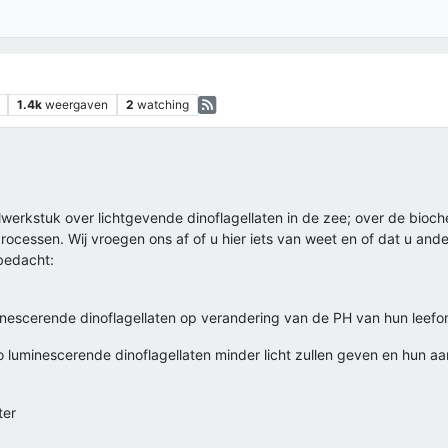
1.4k
weergaven
2
watching
lwerkstuk over lichtgevende dinoflagellaten in de zee; over de bioc
ocessen. Wij vroegen ons af of u hier iets van weet en of dat u an
bedacht:
nescerende dinoflagellaten op verandering van de PH van hun leef
 luminescerende dinoflagellaten minder licht zullen geven en hun aan
ter