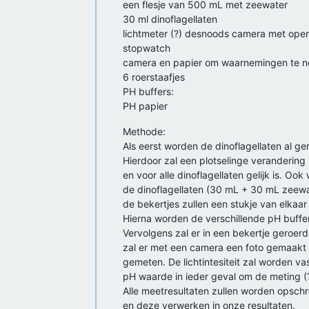
een flesje van 500 mL met zeewater
30 ml dinoflagellaten
lichtmeter (?) desnoods camera met open
stopwatch
camera en papier om waarnemingen te n
6 roerstaafjes
PH buffers:
PH papier
Methode:
Als eerst worden de dinoflagellaten al 
Hierdoor zal een plotselinge verandering
en voor alle dinoflagellaten gelijk is. Oo
de dinoflagellaten (30 mL + 30 mL zeewa
de bekertjes zullen een stukje van elkaar
Hierna worden de verschillende pH buffer
Vervolgens zal er in een bekertje geroer
zal er met een camera een foto gemaakt 
gemeten. De lichtintesiteit zal worden v
pH waarde in ieder geval om de meting 
Alle meetresultaten zullen worden opschr
en deze verwerken in onze resultaten.