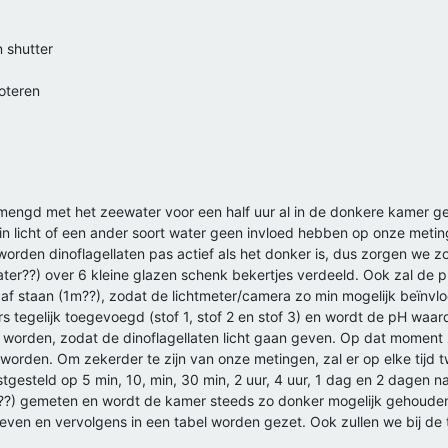
 shutter
oteren
gemengd met het zeewater voor een half uur al in de donkere kamer g
 in licht of een ander soort water geen invloed hebben op onze metin
k worden dinoflagellaten pas actief als het donker is, dus zorgen we z
ter??) over 6 kleine glazen schenk bekertjes verdeeld. Ook zal de p
 af staan (1m??), zodat de lichtmeter/camera zo min mogelijk beïnvlo
s tegelijk toegevoegd (stof 1, stof 2 en stof 3) en wordt de pH waa
d worden, zodat de dinoflagellaten licht gaan geven. Op dat moment 
worden. Om zekerder te zijn van onze metingen, zal er op elke tijd
astgesteld op 5 min, 10, min, 30 min, 2 uur, 4 uur, 1 dag en 2 dagen
(??) gemeten en wordt de kamer steeds zo donker mogelijk gehoude
even en vervolgens in een tabel worden gezet. Ook zullen we bij de 