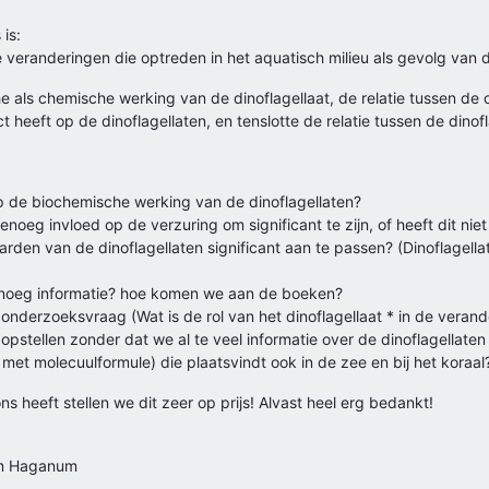
is:
 de veranderingen die optreden in het aquatisch milieu als gevolg va
he als chemische werking van de dinoflagellaat, de relatie tussen d
heeft op de dinoflagellaten, en tenslotte de relatie tussen de dinofl
op de biochemische werking van de dinoflagellaten?
enoeg invloed op de verzuring om significant te zijn, of heeft dit n
en van de dinoflagellaten significant aan te passen? (Dinoflagellat
enoeg informatie? hoe komen we aan de boeken?
erzoeksvraag (Wat is de rol van het dinoflagellaat * in de verander
opstellen zonder dat we al te veel informatie over de dinoflagellat
met molecuulformule) die plaatsvindt ook in de zee en bij het koraal?
s heeft stellen we dit zeer op prijs! Alvast heel erg bedankt!
um Haganum