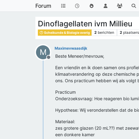
Forum
Dinoflagellaten ivm Millieu
2
berichten
2
plaatsers
Scheikunde & Biologie overig
Maximevwaasdijk
M
Beste Meneer/mevrouw,
Offline
Een vriendin en ik doen samen ons profie
klimaatverandering op deze chemische pr
ons. Ons practicum hebben wij als volgt 
Practicum
Onderzoeksvraag: Hoe reageren bio lumi
Hypothese: Wij veronderstellen dat de bio
Materiaal:
zes grotere glazen (20 mL??) met zeewa
een donkere kamer