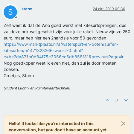
storm
24 okt. 2019 09:30
S
Offline
Zelf weet ik dat de Woo goed werkt met kitesurfsprongen, dus
zal deze ook wel geschikt zijn voor jullie raket. Nieuw zijn ze 250
euro, maar heb hier een 2handsje voor 50 gevonden :
https://www.marktplaats.nl/a/watersport-en-boten/surfen-
kitesurfen/m1471323266-woo-2-0.html?
c=be2da871b0d84f75c3056cc6db858f31&previousPage=lr
Nog goedkoper weet ik even niet, dan zul je door moeten
zoeken.
Groetjes, Storm
Student Lucht- en Ruimtevaarttechniek
0
Hello! It looks like you're interested in this
conversation, but you don't have an account yet.