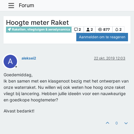
Forum
Hoogte meter Raket
2
2
877
2
Raketten, vliegtuigen & aerodynamica
Aanmelden om te reageren
aleksei2
22 okt. 2019 12:03
A
Offline
Goedemiddag,
Ik ben samen met een klasgenoot bezig met het ontwerpen van
onze waterraket. Nu willen wij ook weten hoe hoog onze raket
vliegt bij lancering. Hebben jullie ideeën voor een nauwkeurige
en goedkope hoogtemeter?
Alvast bedankt!
0