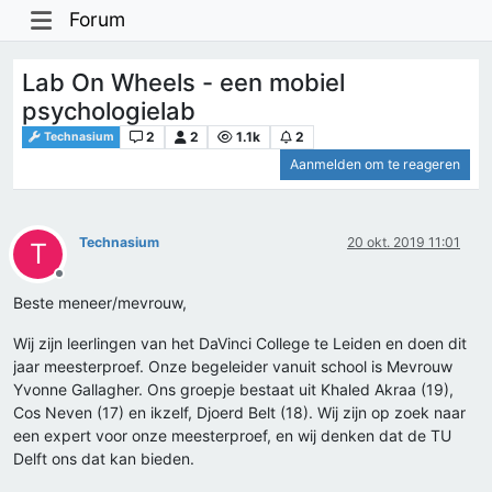
Forum
Lab On Wheels - een mobiel
psychologielab
2
2
1.1k
2
Technasium
Aanmelden om te reageren
Technasium
20 okt. 2019 11:01
T
Offline
Beste meneer/mevrouw,
Wij zijn leerlingen van het DaVinci College te Leiden en doen dit
jaar meesterproef. Onze begeleider vanuit school is Mevrouw
Yvonne Gallagher. Ons groepje bestaat uit Khaled Akraa (19),
Cos Neven (17) en ikzelf, Djoerd Belt (18). Wij zijn op zoek naar
een expert voor onze meesterproef, en wij denken dat de TU
Delft ons dat kan bieden.