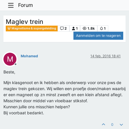
Forum
Maglev trein
2
1
1.8k
1
Magnetisme & supergeleiding
Aanmelden om te reageren
Mohamed
14 feb. 2016 18:41
M
Offline
Beste,
Mijn klasgenoot en ik hebben als onderwerp voor onze pws de
maglev trein gekozen. Wij willen een proefje doen/maken waarbij
er een magneet op zn minst zweeft en een klein afstand aflegt.
Misschien door middel van vloeibaar stikstof.
Kunnen jullie ons misschien helpen?
Bij voorbaat bedankt.
0