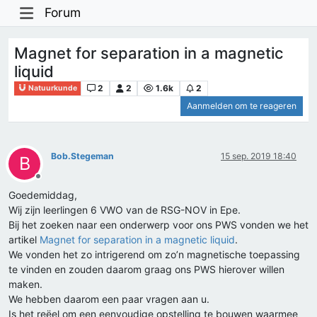
Forum
Magnet for separation in a magnetic
liquid
2
2
1.6k
2
Natuurkunde
Aanmelden om te reageren
Bob.Stegeman
15 sep. 2019 18:40
B
Offline
Goedemiddag,
Wij zijn leerlingen 6 VWO van de RSG-NOV in Epe.
Bij het zoeken naar een onderwerp voor ons PWS vonden we het
artikel
Magnet for separation in a magnetic liquid
.
We vonden het zo intrigerend om zo’n magnetische toepassing
te vinden en zouden daarom graag ons PWS hierover willen
maken.
We hebben daarom een paar vragen aan u.
Is het reëel om een eenvoudige opstelling te bouwen waarmee