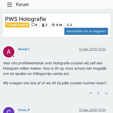
Forum
PWS Holografie
6
2
4.1k
2
Laser & optica
Aanmelden om te reageren
Anoqi.1
13 sep. 2019 10:52
A
Offline
Voor ons profielwerkstuk over Holografie zouden wij zelf een
Hologram willen maken. Nou is dit op onze school niet mogelijk
ivm de spullen en trillingsvrije ruimte ect.
Wij vroegen ons dus af of we dit bij jullie zouden kunnen doen?
0
Coco_P
15 sep. 2019 14:54
C