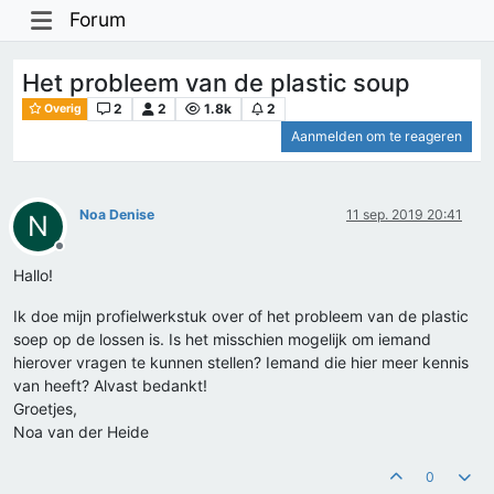
Forum
Het probleem van de plastic soup
2
2
1.8k
2
Overig
Aanmelden om te reageren
Noa Denise
11 sep. 2019 20:41
N
Offline
Hallo!
Ik doe mijn profielwerkstuk over of het probleem van de plastic
soep op de lossen is. Is het misschien mogelijk om iemand
hierover vragen te kunnen stellen? Iemand die hier meer kennis
van heeft? Alvast bedankt!
Groetjes,
Noa van der Heide
0