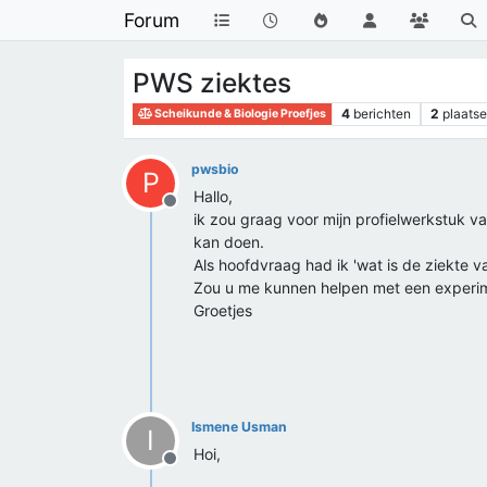
Forum
PWS ziektes
4
berichten
2
plaatse
Scheikunde & Biologie Proefjes
pwsbio
P
Hallo,
Offline
ik zou graag voor mijn profielwerkstuk va
kan doen.
Als hoofdvraag had ik 'wat is de ziekte v
Zou u me kunnen helpen met een experim
Groetjes
Ismene Usman
I
Hoi,
Offline