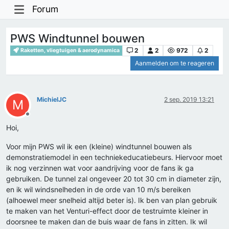
Forum
PWS Windtunnel bouwen
2
2
972
2
Raketten, vliegtuigen & aerodynamica
Aanmelden om te reageren
MichielJC
2 sep. 2019 13:21
M
Offline
Hoi,
Voor mijn PWS wil ik een (kleine) windtunnel bouwen als
demonstratiemodel in een techniekeducatiebeurs. Hiervoor moet
ik nog verzinnen wat voor aandrijving voor de fans ik ga
gebruiken. De tunnel zal ongeveer 20 tot 30 cm in diameter zijn,
en ik wil windsnelheden in de orde van 10 m/s bereiken
(alhoewel meer snelheid altijd beter is). Ik ben van plan gebruik
te maken van het Venturi-effect door de testruimte kleiner in
doorsnee te maken dan de buis waar de fans in zitten. Ik wil