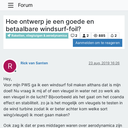
Forum
Hoe ontwerp je een goede en
betaalbare windsurf-foil?
2
2
885
2
Raketten, vliegtuigen & aerodynamica
Aanmelden om te reageren
Rick van Santen
23 aug. 2019 16:26
R
Offline
Hey,
Voor mijn PWS ga ik een windsurf foil maken althans dat is mijn
doel! Nu vraag ik mij af of een vleugel in water net zo werk als
een vleugel in de lucht? Bijvoorbeeld als het gaat om het coanda
effect en stabiliteit. zo ja is het mogelijk om vleugels te testen in
de wind turbine zodat ik er beter achter kom welke sort
wing(vleugel) ik moet gaan maken?
Ook zag ik dat er pws middagen waren over aerodynamica zijn