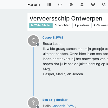
Forum
Vervoersschip Ontwerpen
5
berichten
2
plaatsers
2.6k
weer
Water & boten
CasperB_PWS
C
Beste Lezer,
Offline
Ik wilde graag samen met mijn groepje ee
uitstoot hebben. Onze idee is om een boo
lopen echter vast bij het ontwerpen van 
hopen dat jullie ons de juiste richting op
Mvg,
Casper, Marijn, en Jeroen
Een ex-gebruiker
?
Hallo
CasperB_PWS
,