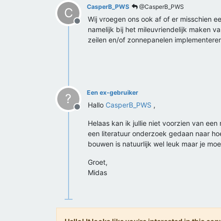
CasperB_PWS
@CasperB_PWS
C
Wij vroegen ons ook af of er misschien 
Offline
namelijk bij het mileuvriendelijk maken
zeilen en/of zonnepanelen implementere
Een ex-gebruiker
?
Hallo
CasperB_PWS
,
Offline
Helaas kan ik jullie niet voorzien van ee
een literatuur onderzoek gedaan naar ho
bouwen is natuurlijk wel leuk maar je m
Groet,
Midas