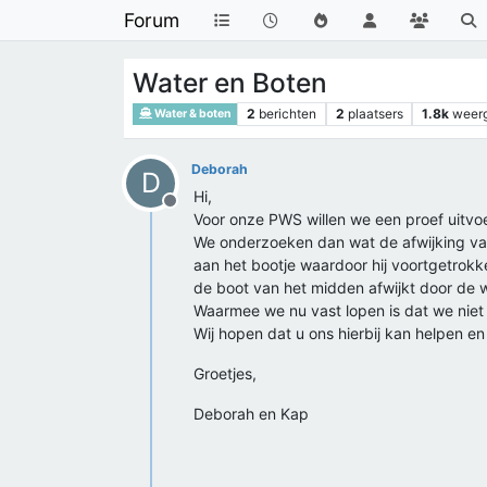
Forum
Water en Boten
2
berichten
2
plaatsers
1.8k
weer
Water & boten
Deborah
D
Hi,
Offline
Voor onze PWS willen we een proef uitvo
We onderzoeken dan wat de afwijking van
aan het bootje waardoor hij voortgetrok
de boot van het midden afwijkt door de 
Waarmee we nu vast lopen is dat we niet
Wij hopen dat u ons hierbij kan helpen en
Groetjes,
Deborah en Kap