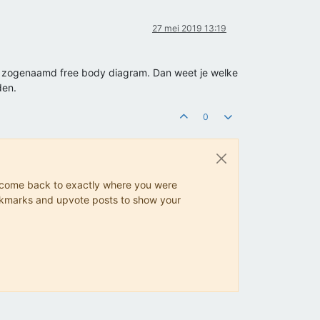
27 mei 2019 13:19
een zogenaamd free body diagram. Dan weet je welke
den.
0
ys come back to exactly where you were
 bookmarks and upvote posts to show your