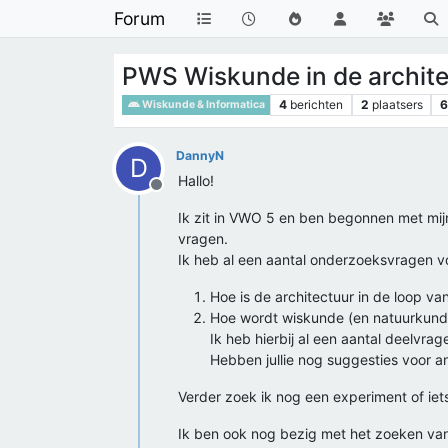
Forum
PWS Wiskunde in de archit
4
berichten
2
plaatsers
6
Wiskunde & Informatica
DannyN
D
Hallo!
Offline
Ik zit in VWO 5 en ben begonnen met mijn 
vragen.
Ik heb al een aantal onderzoeksvragen voo
Hoe is de architectuur in de loop v
Hoe wordt wiskunde (en natuurkunde)
Ik heb hierbij al een aantal deelvrag
Hebben jullie nog suggesties voor 
Verder zoek ik nog een experiment of iet
Ik ben ook nog bezig met het zoeken van