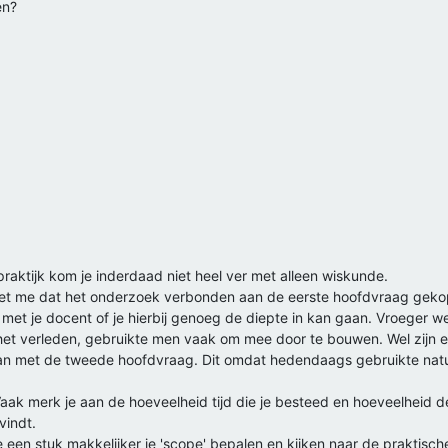
en?
 praktijk kom je inderdaad niet heel ver met alleen wiskunde.
 het me dat het onderzoek verbonden aan de eerste hoofdvraag gekop
met je docent of je hierbij genoeg de diepte in kan gaan. Vroeger 
et verleden, gebruikte men vaak om mee door te bouwen. Wel zijn e
 kan met de tweede hoofdvraag. Dit omdat hedendaags gebruikte natu
aak merk je aan de hoeveelheid tijd die je besteed en hoeveelheid 
vindt.
een stuk makkelijker je 'scope' bepalen en kijken naar de praktisch