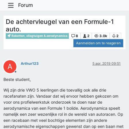
Forum
De achtervleugel van een Formule-1
auto.
8
2
3.0k
2
Raketten, vliegtuigen & aerodynamica
Aanmelden om te reageren
Arthur123
5 apr. 2019 09:51
A
Offline
Beste student,
Wij zijn drie VWO 5 leerlingen die toevallig ook alle drie
racefanaten zijn. Vandaar dat wij ervoor hebben gekozen om
voor ons profielwerkstuk onderzoek te doen naar de
aerodynamica van een Formule 1 bolide. Aerodynamica speelt
namelijk een zeer wezenlijke rol in de wereld van autoracen. Op
een racebaan met veel bochtige elementen zijn andere
aerodynamische eigenschappen gewenst dan op een baan met