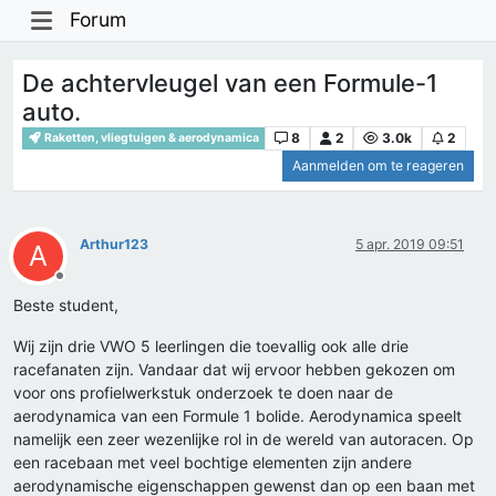
Forum
De achtervleugel van een Formule-1
auto.
8
2
3.0k
2
Raketten, vliegtuigen & aerodynamica
Aanmelden om te reageren
Arthur123
5 apr. 2019 09:51
A
Offline
Beste student,
Wij zijn drie VWO 5 leerlingen die toevallig ook alle drie
racefanaten zijn. Vandaar dat wij ervoor hebben gekozen om
voor ons profielwerkstuk onderzoek te doen naar de
aerodynamica van een Formule 1 bolide. Aerodynamica speelt
namelijk een zeer wezenlijke rol in de wereld van autoracen. Op
een racebaan met veel bochtige elementen zijn andere
aerodynamische eigenschappen gewenst dan op een baan met