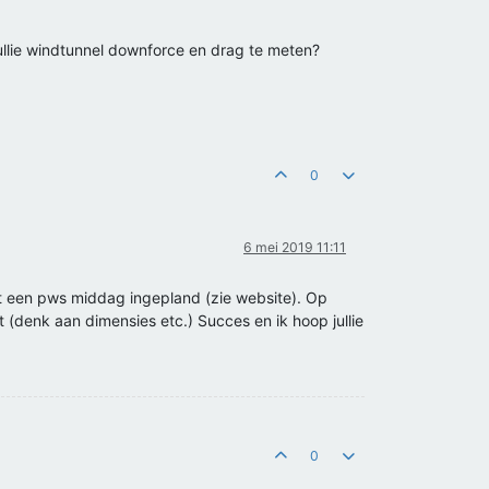
jullie windtunnel downforce en drag te meten?
0
6 mei 2019 11:11
aat een pws middag ingepland (zie website). Op
t (denk aan dimensies etc.) Succes en ik hoop jullie
0