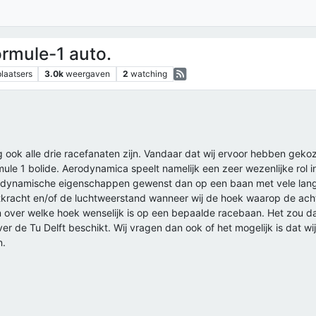
ormule-1 auto.
plaatsers
3.0k
weergaven
2
watching
lig ook alle drie racefanaten zijn. Vandaar dat wij ervoor hebben ge
le 1 bolide. Aerodynamica speelt namelijk een zeer wezenlijke rol 
odynamische eigenschappen gewenst dan op een baan met vele lange 
ftkracht en/of de luchtweerstand wanneer wij de hoek waarop de ach
en over welke hoek wenselijk is op een bepaalde racebaan. Het zou d
 de Tu Delft beschikt. Wij vragen dan ook of het mogelijk is dat wi
n.