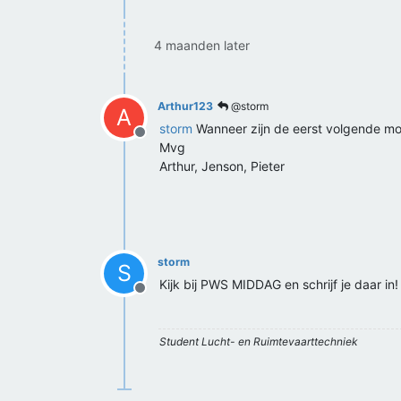
4 maanden later
Arthur123
@storm
A
storm
Wanneer zijn de eerst volgende mog
Offline
Mvg
Arthur, Jenson, Pieter
storm
S
Kijk bij PWS MIDDAG en schrijf je daar in!
Offline
Student Lucht- en Ruimtevaarttechniek