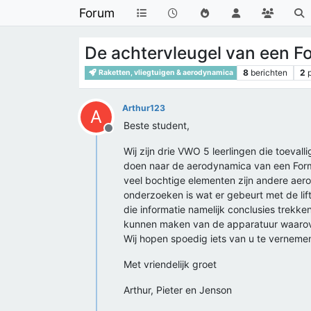
Forum
De achtervleugel van een F
8
berichten
2
Raketten, vliegtuigen & aerodynamica
Arthur123
A
Beste student,
Offline
Wij zijn drie VWO 5 leerlingen die toeval
doen naar de aerodynamica van een Formu
veel bochtige elementen zijn andere aer
onderzoeken is wat er gebeurt met de li
die informatie namelijk conclusies trekk
kunnen maken van de apparatuur waarover
Wij hopen spoedig iets van u te verneme
Met vriendelijk groet
Arthur, Pieter en Jenson