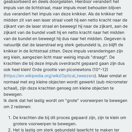
geabsorbeerd en deels doorgelaten. Hierdoor verandert het
impuls van de lichtstraal, maar impuls moet behouden blijven
dus verandert het impuls van deze knikker. Als de knikker het
midden zit van een laser straal voelt hij een netto kracht naar de
zijkant van de laser straal en beweegt hij naar de zijkant, aan de
zijkant van de bundel voelt hij en netto kracht naar het midden
van de bundel en beweegt hij dus naar het midden. Gegeven is
natuurlijk dat de laserstraal erg sterk gebundeld is, zo blijft de
knikker in de lichtstraal zitten. Deze impuls veranderingen zijn
erg klein, aangezien licht maar weinig impuls "draagt". De
krachten die bij deze impuls overdracht gepaard gaan zijn dus
ook heel klein! Orde grootte van piconewtons (10^-12)
(
https://en.wikipedia.org/wiki/Optical_tweezers
). Maar omdat er
normaal met erg kleine objecten wordt gewerkt (sub micrometer
schaal), zijn deze krachten genoeg om kleine objecten te
bewegen.
Ik denk dat het lastig wordt om "grote" voorwerpen te bewegen
om 2 redenen:
De krachten die bij dit proces gepaard zijn, zijn te klein om
grotere voorwerpen te bewegen.
Het is lastig om sterk gebundeld laserlicht te maken ter