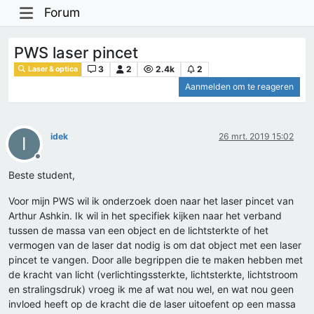
Forum
PWS laser pincet
3
2
2.4k
2
Laser & optica
Aanmelden om te reageren
idek
26 mrt. 2019 15:02
I
Offline
Beste student,
Voor mijn PWS wil ik onderzoek doen naar het laser pincet van
Arthur Ashkin. Ik wil in het specifiek kijken naar het verband
tussen de massa van een object en de lichtsterkte of het
vermogen van de laser dat nodig is om dat object met een laser
pincet te vangen. Door alle begrippen die te maken hebben met
de kracht van licht (verlichtingssterkte, lichtsterkte, lichtstroom
en stralingsdruk) vroeg ik me af wat nou wel, en wat nou geen
invloed heeft op de kracht die de laser uitoefent op een massa