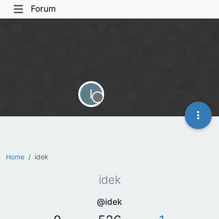
Forum
I
Offline
Home
idek
idek
@idek