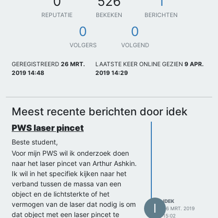
0
526
1
REPUTATIE
BEKEKEN
BERICHTEN
0
0
VOLGERS
VOLGEND
GEREGISTREERD
26 MRT.
LAATSTE KEER ONLINE GEZIEN
9 APR.
2019 14:48
2019 14:29
Meest recente berichten door idek
PWS laser pincet
Beste student,
Voor mijn PWS wil ik onderzoek doen
naar het laser pincet van Arthur Ashkin.
Ik wil in het specifiek kijken naar het
verband tussen de massa van een
object en de lichtsterkte of het
IDEK
vermogen van de laser dat nodig is om
I
26 MRT. 2019
dat object met een laser pincet te
15:02