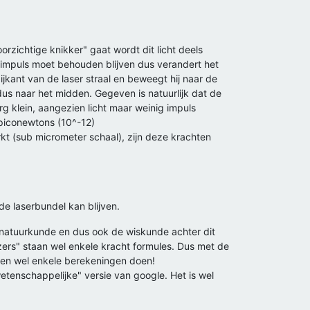
orzichtige knikker" gaat wordt dit licht deels
 impuls moet behouden blijven dus verandert het
ijkant van de laser straal en beweegt hij naar de
dus naar het midden. Gegeven is natuurlijk dat de
erg klein, aangezien licht maar weinig impuls
 piconewtons (10^-12)
kt (sub micrometer schaal), zijn deze krachten
de laserbundel kan blijven.
De natuurkunde en dus ook de wiskunde achter dit
ers" staan wel enkele kracht formules. Dus met de
hien wel enkele berekeningen doen!
wetenschappelijke" versie van google. Het is wel