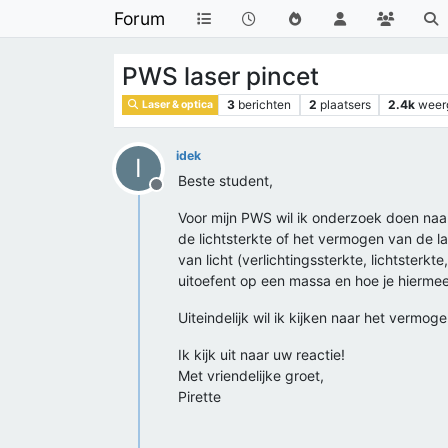
Forum
PWS laser pincet
3
berichten
2
plaatsers
2.4k
weer
Laser & optica
idek
I
Beste student,
Offline
Voor mijn PWS wil ik onderzoek doen naar 
de lichtsterkte of het vermogen van de l
van licht (verlichtingssterkte, lichtsterk
uitoefent op een massa en hoe je hierm
Uiteindelijk wil ik kijken naar het vermo
Ik kijk uit naar uw reactie!
Met vriendelijke groet,
Pirette