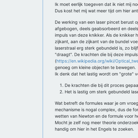
Ik moet eerlijk toegeven dat ik niet mij no
Dus kost het mij wat meer tijd om hier a
De werking van een laser pincet berust op
afgebogen, deels geabsorbeerd en deels 
impuls van deze knikker. Als de knikker he
zijkant, aan de zijkant van de bundel voe
laserstraal erg sterk gebundeld is, zo bli
"draagt". De krachten die bij deze impul
(
https://en.wikipedia.org/wiki/Optical_tw
genoeg om kleine objecten te bewegen.
Ik denk dat het lastig wordt om "grote"
De krachten die bij dit proces gepaa
Het is lastig om sterk gebundeld las
Wat betreft de formules waar je om vroeg,
mechanisme is nogal complex, dus de for
wetten van Newton en de formule voor het
Mocht je zelf nog meer theorie onderzoe
handig om hier in het Engels te zoeken.