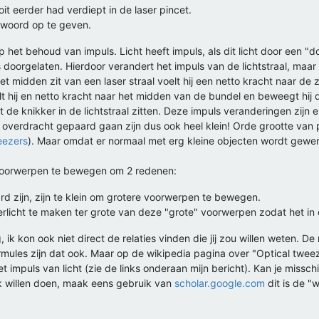
oit eerder had verdiept in de laser pincet.
ntwoord op te geven.
 het behoud van impuls. Licht heeft impuls, als dit licht door een "do
doorgelaten. Hierdoor verandert het impuls van de lichtstraal, maar
t midden zit van een laser straal voelt hij een netto kracht naar de z
lt hij en netto kracht naar het midden van de bundel en beweegt hij 
jft de knikker in de lichtstraal zitten. Deze impuls veranderingen zijn 
s overdracht gepaard gaan zijn dus ook heel klein! Orde grootte van
eezers
). Maar omdat er normaal met erg kleine objecten wordt gewer
 voorwerpen te bewegen om 2 redenen:
rd zijn, zijn te klein om grotere voorwerpen te bewegen.
erlicht te maken ter grote van deze "grote" voorwerpen zodat het in 
 ik kon ook niet direct de relaties vinden die jij zou willen weten. 
mules zijn dat ook. Maar op de wikipedia pagina over "Optical tweez
 impuls van licht (zie de links onderaan mijn bericht). Kan je missc
k willen doen, maak eens gebruik van
scholar.google.com
dit is de "