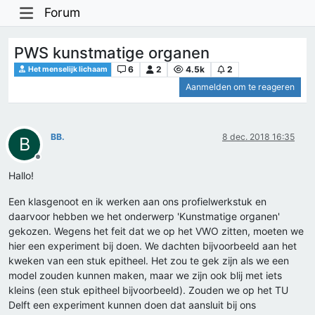
Forum
PWS kunstmatige organen
6
2
4.5k
2
Het menselijk lichaam
Aanmelden om te reageren
BB.
8 dec. 2018 16:35
B
Offline
Hallo!
Een klasgenoot en ik werken aan ons profielwerkstuk en
daarvoor hebben we het onderwerp 'Kunstmatige organen'
gekozen. Wegens het feit dat we op het VWO zitten, moeten we
hier een experiment bij doen. We dachten bijvoorbeeld aan het
kweken van een stuk epitheel. Het zou te gek zijn als we een
model zouden kunnen maken, maar we zijn ook blij met iets
kleins (een stuk epitheel bijvoorbeeld). Zouden we op het TU
Delft een experiment kunnen doen dat aansluit bij ons