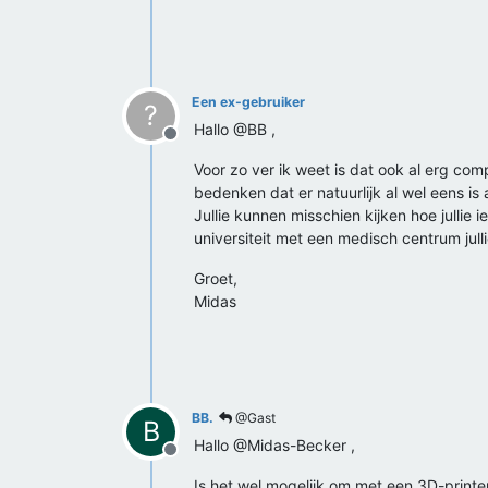
Een ex-gebruiker
?
Hallo @BB ,
Offline
Voor zo ver ik weet is dat ook al erg com
bedenken dat er natuurlijk al wel eens is
Jullie kunnen misschien kijken hoe jullie
universiteit met een medisch centrum jull
Groet,
Midas
BB.
@Gast
B
Hallo @Midas-Becker ,
Offline
Is het wel mogelijk om met een 3D-printe