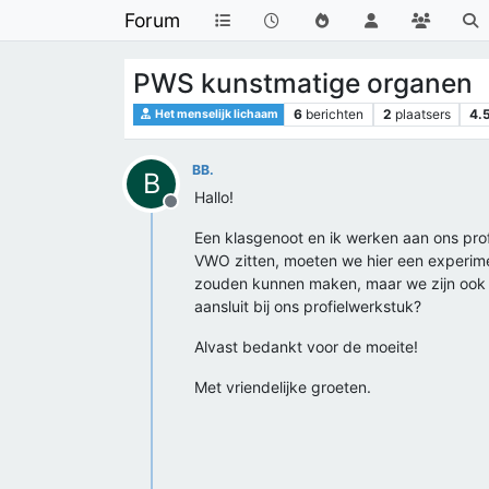
Forum
PWS kunstmatige organen
6
berichten
2
plaatsers
4.
Het menselijk lichaam
BB.
B
Hallo!
Offline
Een klasgenoot en ik werken aan ons pro
VWO zitten, moeten we hier een experime
zouden kunnen maken, maar we zijn ook bl
aansluit bij ons profielwerkstuk?
Alvast bedankt voor de moeite!
Met vriendelijke groeten.