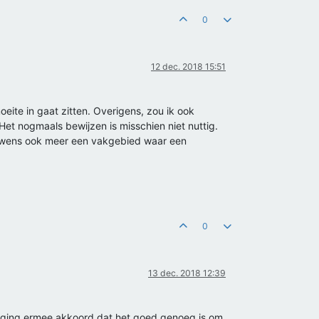
0
12 dec. 2018 15:51
eite in gaat zitten. Overigens, zou ik ook
Het nogmaals bewijzen is misschien niet nuttig.
trouwens ook meer een vakgebied waar een
0
13 dec. 2018 12:39
er ging ermee akkoord dat het goed genoeg is om