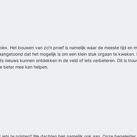
plex. Het bouwen van zo'n proef is namelijk waar de meeste tijd en mo
 aangetoond dat het mogelijk is om een klein stuk orgaan te kweken. 
 iets nieuws kunnen ontdekken in de veld of iets verbeteren. Dit is 
ie beter mee kan helpen.
r iets te printen? We dachten hier namelijk ook aan. Onze begeleid