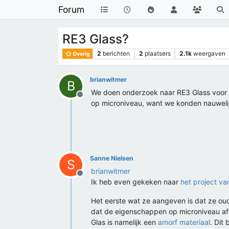
Forum
RE3 Glass?
2
berichten
2
plaatsers
2.1k
weergaven
Overig
brianwitmer
B
We doen onderzoek naar RE3 Glass voor o
Offline
op microniveau, want we konden nauwelijk
Sanne Nielsen
S
brianwitmer
Offline
Ik heb even gekeken naar
het project va
Het eerste wat ze aangeven is dat ze oud 
dat de eigenschappen op microniveau afh
Glas is namelijk een
amorf materiaal
. Dit 