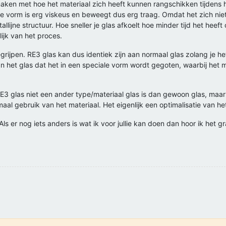
maken met hoe het materiaal zich heeft kunnen rangschikken tijdens 
re vorm is erg viskeus en beweegt dus erg traag. Omdat het zich niet
llijne structuur. Hoe sneller je glas afkoelt hoe minder tijd het heeft
ijk van het proces.
begrijpen. RE3 glas kan dus identiek zijn aan normaal glas zolang je h
het glas dat het in een speciale vorm wordt gegoten, waarbij het mat
RE3 glas niet een ander type/materiaal glas is dan gewoon glas, maar 
maal gebruik van het materiaal. Het eigenlijk een optimalisatie van he
Als er nog iets anders is wat ik voor jullie kan doen dan hoor ik het g