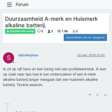
Forum
Duurzaamheid A-merk en Huismerk
alkaline batterij.
2
2
1.9k
2
Scheikunde overig
Aanmelden om te reageren
stijncleophas
30 sep. 2018 20:42
S
Offline
Ik zit op vijf havo en ben bezig met een profielwerkstuk. Ik ben
op zoek naar tips hoe ik kan onderzoeken of een A-merk
alkaline batterij langer meegaat dan een huismerk alkaline
batterij. Tevens waarom.
0