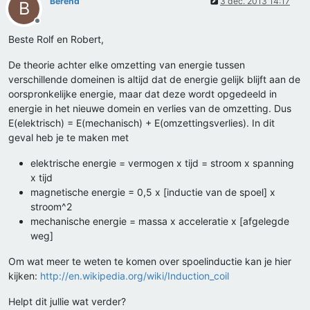
Berend
3 dec. 2013 14:17
B
Offline
Beste Rolf en Robert,
De theorie achter elke omzetting van energie tussen
verschillende domeinen is altijd dat de energie gelijk blijft aan de
oorspronkelijke energie, maar dat deze wordt opgedeeld in
energie in het nieuwe domein en verlies van de omzetting. Dus
E(elektrisch) = E(mechanisch) + E(omzettingsverlies). In dit
geval heb je te maken met
elektrische energie = vermogen x tijd = stroom x spanning
x tijd
magnetische energie = 0,5 x [inductie van de spoel] x
stroom^2
mechanische energie = massa x acceleratie x [afgelegde
weg]
Om wat meer te weten te komen over spoelinductie kan je hier
kijken:
http://en.wikipedia.org/wiki/Induction_coil
Helpt dit jullie wat verder?