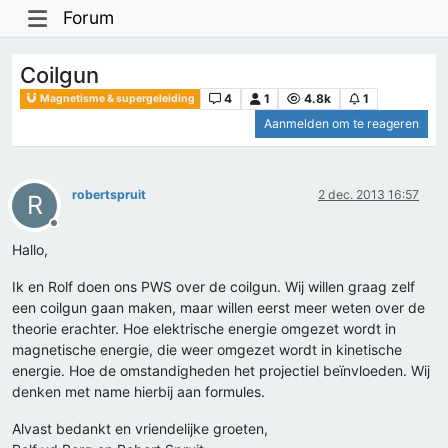
Forum
Coilgun
4
1
4.8k
1
Magnetisme & supergeleiding
Aanmelden om te reageren
robertspruit
2 dec. 2013 16:57
R
Offline
Hallo,
Ik en Rolf doen ons PWS over de coilgun. Wij willen graag zelf
een coilgun gaan maken, maar willen eerst meer weten over de
theorie erachter. Hoe elektrische energie omgezet wordt in
magnetische energie, die weer omgezet wordt in kinetische
energie. Hoe de omstandigheden het projectiel beïnvloeden. Wij
denken met name hierbij aan formules.
Alvast bedankt en vriendelijke groeten,