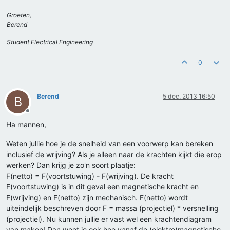
Groeten,
Berend
Student Electrical Engineering
0
Berend
5 dec. 2013 16:50
B
Offline
Ha mannen,
Weten jullie hoe je de snelheid van een voorwerp kan bereken
inclusief de wrijving? Als je alleen naar de krachten kijkt die erop
werken? Dan krijg je zo'n soort plaatje:
F(netto) = F(voortstuwing) - F(wrijving). De kracht
F(voortstuwing) is in dit geval een magnetische kracht en
F(wrijving) en F(netto) zijn mechanisch. F(netto) wordt
uiteindelijk beschreven door F = massa (projectiel) * versnelling
(projectiel). Nu kunnen jullie er vast wel een krachtendiagram
van maken! Dan weet je ook hoe vanaf de (elektro)magnetische