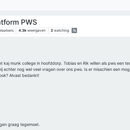
platform PWS
plaatsers
4.3k
weergaven
2
watching
et kaj munk college in hoofddorp. Tobias en Rik willen als pws een te
j echter nog wel veel vragen over ons pws. Is er misschien een mog
ok? Alvast bedankt!
vragen graag tegemoet.