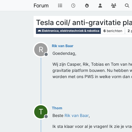
Forum
Tesla coil/ anti-gravitatie 
6
berichten
2
Elektronica, elektrotechniek & robotica
Rik van Baar
R
Goedendag,
Offline
Wij zijn Casper, Rik, Tobias en Tom van h
gravitatie platform bouwen. Nu hebben wi
worden met ons PWS in welke vorm dan o
Thom
T
Beste
Rik van Baar
,
Offline
Ik sta klaar voor al je vragen! Ik zie je 