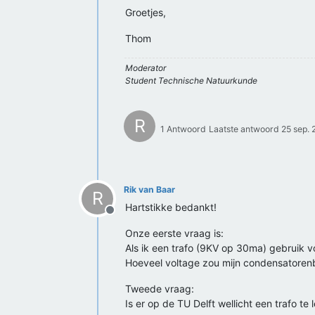
Groetjes,
Thom
Moderator
Student Technische Natuurkunde
R
1 Antwoord
Laatste antwoord
25 sep. 
Rik van Baar
R
Hartstikke bedankt!
Offline
Onze eerste vraag is:
Als ik een trafo (9KV op 30ma) gebruik v
Hoeveel voltage zou mijn condensatoren
Tweede vraag:
Is er op de TU Delft wellicht een trafo te l