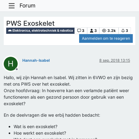
Forum
PWS Exoskelet
3
3
3.2k
3
Elektronica, elektrotechniek & robotica
Aanmelden om te reageren
Hannah-Isabel
8 sep. 2018 13:15
H
Offline
Hallo, wij zijn Hannah en Isabel. Wij zitten in 6VWO en zijn bezig
met ons PWS over het exoskelet.
Onze hoofdvraag: In hoeverre kan een verlamde patiënt weer
functioneren als een gezond persoon door gebruik van een
exoskelet?
En de deelvragen die we erbij hadden bedacht:
Wat is een exoskelet?
Hoe werkt een exoskelet?