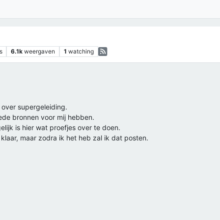
s
6.1k
weergaven
1
watching
 over supergeleiding.
goede bronnen voor mij hebben.
lijk is hier wat proefjes over te doen.
klaar, maar zodra ik het heb zal ik dat posten.