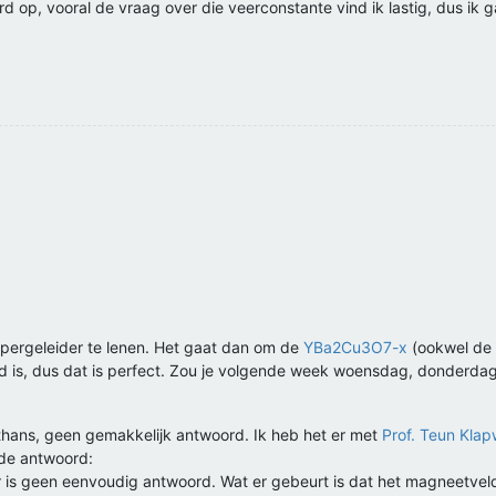
ord op, vooral de vraag over die veerconstante vind ik lastig, dus 
supergeleider te lenen. Het gaat dan om de
YBa2Cu3O7-x
(ookwel de '
d is, dus dat is perfect. Zou je volgende week woensdag, donderdag
lthans, geen gemakkelijk antwoord. Ik heb het er met
Prof. Teun Klap
nde antwoord:
er is geen eenvoudig antwoord. Wat er gebeurt is dat het magneetveld