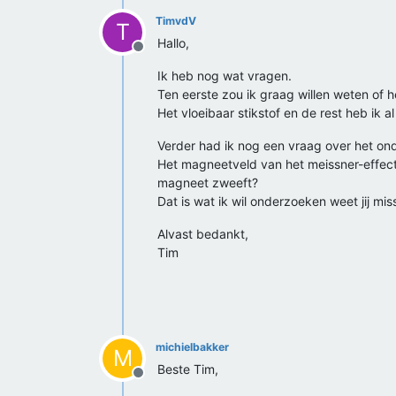
TimvdV
T
Hallo,
Offline
Ik heb nog wat vragen.
Ten eerste zou ik graag willen weten of h
Het vloeibaar stikstof en de rest heb ik a
Verder had ik nog een vraag over het on
Het magneetveld van het meissner-effect
magneet zweeft?
Dat is wat ik wil onderzoeken weet jij m
Alvast bedankt,
Tim
michielbakker
M
Beste Tim,
Offline