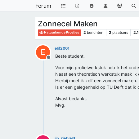
Forum
Zonnecel Maken
2
berichten
2
plaatsers
2.
Natuurkunde Proefjes
elif2001
E
Beste student,
Offline
Voor mijn profielwerkstuk heb ik het on
Naast een theoretisch werkstuk maak ik 
Hierbij moet ik zelf een zonnecel maken.
Is er een gelegenheid op TU Delft dat i
Alvast bedankt.
Mvg.
jip_rietveld