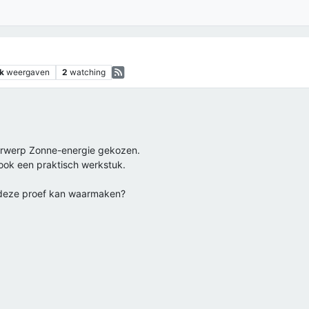
1k
weergaven
2
watching
derwerp Zonne-energie gekozen.
ook een praktisch werkstuk.
k deze proef kan waarmaken?