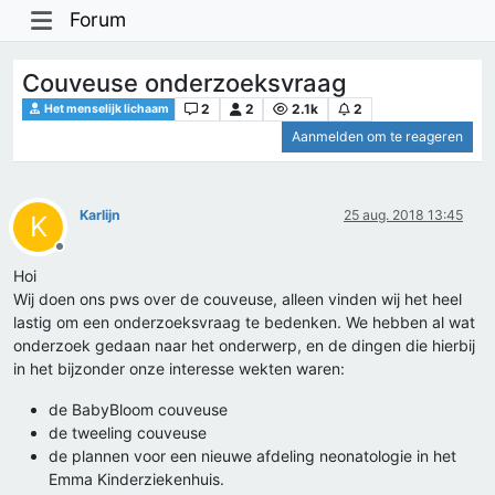
Forum
Couveuse onderzoeksvraag
2
2
2.1k
2
Het menselijk lichaam
Aanmelden om te reageren
Karlijn
25 aug. 2018 13:45
K
Offline
Hoi
Wij doen ons pws over de couveuse, alleen vinden wij het heel
lastig om een onderzoeksvraag te bedenken. We hebben al wat
onderzoek gedaan naar het onderwerp, en de dingen die hierbij
in het bijzonder onze interesse wekten waren:
de BabyBloom couveuse
de tweeling couveuse
de plannen voor een nieuwe afdeling neonatologie in het
Emma Kinderziekenhuis.