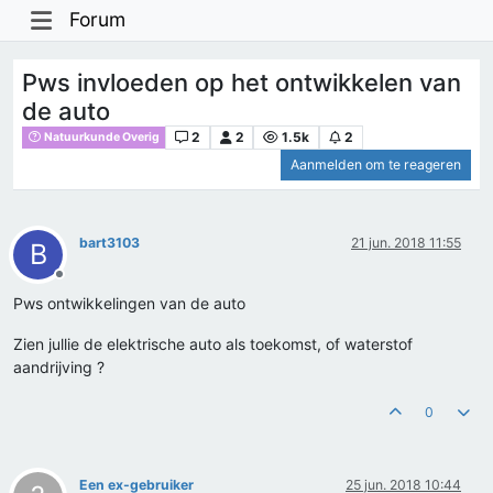
Forum
Pws invloeden op het ontwikkelen van
de auto
2
2
1.5k
2
Natuurkunde Overig
Aanmelden om te reageren
bart3103
21 jun. 2018 11:55
B
Offline
Pws ontwikkelingen van de auto
Zien jullie de elektrische auto als toekomst, of waterstof
aandrijving ?
0
Een ex-gebruiker
25 jun. 2018 10:44