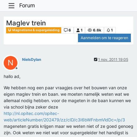
Forum
Maglev trein
6
1
6.6k
1
Magnetisme & supergeleiding
Aanmelden om te reageren
NielsDylan
1 nov. 2011 19:05
N
Offline
hallo ad,
We hebben nog een paar vraagjes over het bouwen van onze
eigen maglev trein en baan. we moeten namelijk weten wat we
allemaal nodig hebben. voor de mageten in de baan kunnen we
via school bijna zeker deze
http://nl.opitec.com/opitec-
web/articleNumber/202479/zz/cID/c3I6bWFnbmVldDc=/p/3
mageneten gratis krijgen maar we weten niet of ze goed genoeg
zijn. Ook weten we niet wat voor supergeleider het handigst is