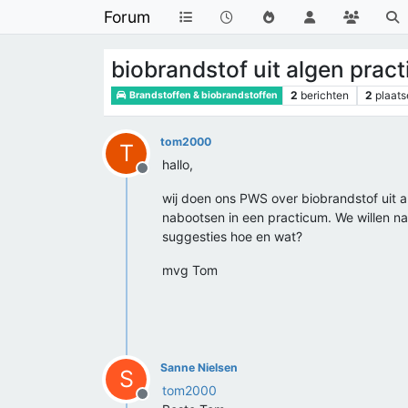
Forum
biobrandstof uit algen prac
2
berichten
2
plaats
Brandstoffen & biobrandstoffen
tom2000
T
hallo,
Offline
wij doen ons PWS over biobrandstof uit a
nabootsen in een practicum. We willen na
suggesties hoe en wat?
mvg Tom
Sanne Nielsen
S
tom2000
Offline