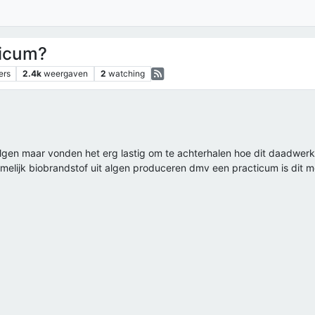
ticum?
ers
2.4k
weergaven
2
watching
lgen maar vonden het erg lastig om te achterhalen hoe dit daadwerk
melijk biobrandstof uit algen produceren dmv een practicum is dit m