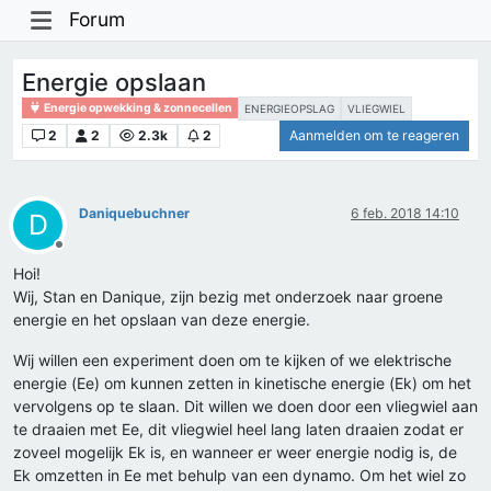
Forum
Energie opslaan
Energie opwekking & zonnecellen
ENERGIEOPSLAG
VLIEGWIEL
2
2
2.3k
2
Aanmelden om te reageren
Daniquebuchner
6 feb. 2018 14:10
D
Offline
Hoi!
Wij, Stan en Danique, zijn bezig met onderzoek naar groene
energie en het opslaan van deze energie.
Wij willen een experiment doen om te kijken of we elektrische
energie (Ee) om kunnen zetten in kinetische energie (Ek) om het
vervolgens op te slaan. Dit willen we doen door een vliegwiel aan
te draaien met Ee, dit vliegwiel heel lang laten draaien zodat er
zoveel mogelijk Ek is, en wanneer er weer energie nodig is, de
Ek omzetten in Ee met behulp van een dynamo. Om het wiel zo