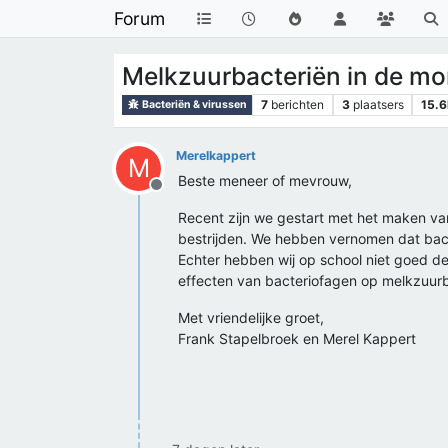
Forum
Melkzuurbacteriën in de mo
7
berichten
3
plaatsers
15.6
Bacteriën & virussen
Merelkappert
M
Beste meneer of mevrouw,
Offline
Recent zijn we gestart met het maken va
bestrijden. We hebben vernomen dat bacte
Echter hebben wij op school niet goed de
effecten van bacteriofagen op melkzuurbac
Met vriendelijke groet,
Frank Stapelbroek en Merel Kappert