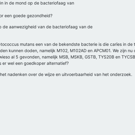
iën in de mond op de bacteriofaag van
voor een goede gezondheid?
p de aanwezigheid van de bacteriofaag van de
eptococcus mutans een van de bekendste bacterie is die carïes in d
den kunnen doden, namelijk M102, M102AD en APCM01. We zijn nu
ieso al 5 gevonden, namelijk MSB, MSKB, GSTB, TYS20B en TYCSB. W
is er wel een goedkoper alternatief?
j het nadenken over de wijze en uitvoerbaarheid van het onderzoek.