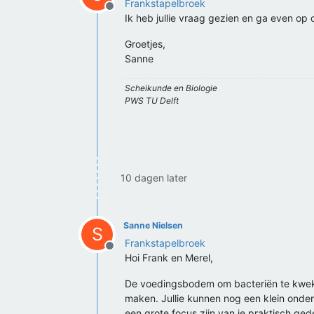
Frankstapelbroek
Offline
Ik heb jullie vraag gezien en ga even op
Groetjes,
Sanne
Scheikunde en Biologie
PWS TU Delft
10 dagen later
Sanne Nielsen
S
Frankstapelbroek
Offline
Hoi Frank en Merel,
De voedingsbodem om bacteriën te kweke
maken. Jullie kunnen nog een klein onde
een grote focus zijn van je praktisch ged