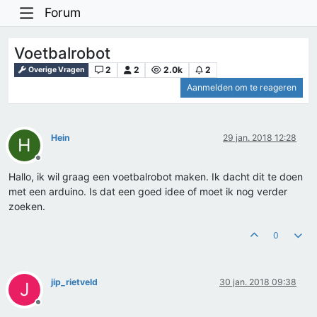
Forum
Voetbalrobot
2
2
2.0k
2
Overige Vragen
Aanmelden om te reageren
Hein
29 jan. 2018 12:28
H
Offline
Hallo, ik wil graag een voetbalrobot maken. Ik dacht dit te doen
met een arduino. Is dat een goed idee of moet ik nog verder
zoeken.
0
jip_rietveld
30 jan. 2018 09:38
J
Offline