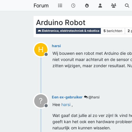
Forum
Arduino Robot
5
berichten
2
Elektronica, elektrotechniek & robotica
harsi
H
Wij bouwen een robot met Arduino die ob
Offline
niet vooruit maar achteruit en de sensor
zitten wijzigen, maar zonder resultaat. N
Een ex-gebruiker
@harsi
?
Hee
harsi
,
Offline
Wat gaaf dat jullie al zo ver zijn! Ik vin
geeft kan het ook een hardware probleem 
natuurlijk om kunnen wisselen.