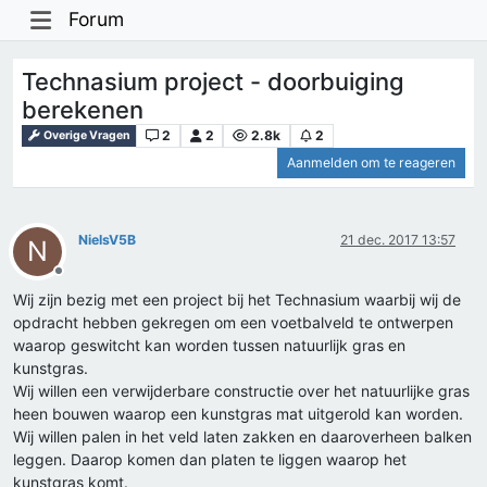
Forum
Technasium project - doorbuiging
berekenen
2
2
2.8k
2
Overige Vragen
Aanmelden om te reageren
NielsV5B
21 dec. 2017 13:57
N
Offline
Wij zijn bezig met een project bij het Technasium waarbij wij de
opdracht hebben gekregen om een voetbalveld te ontwerpen
waarop geswitcht kan worden tussen natuurlijk gras en
kunstgras.
Wij willen een verwijderbare constructie over het natuurlijke gras
heen bouwen waarop een kunstgras mat uitgerold kan worden.
Wij willen palen in het veld laten zakken en daaroverheen balken
leggen. Daarop komen dan platen te liggen waarop het
kunstgras komt.