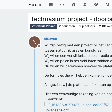
Forum
Technasium project - doorb
2
berichten
2
plaatsers
2.8k
we
Overige Vragen
NielsV5B
N
Wij zijn bezig met een project bij het 
Offline
tussen natuurlijk gras en kunstgras.
Wij willen een verwijderbare constructie
Wij willen palen in het veld laten zakk
Nu willen wij berekenen hoeveel de plate
De formules die wij hebben kunnen vinden 
Aangezien wij de platen aan 4 kanten op 
Hier een eenvoudige tekening van de con
Zijaanzicht:
Bovenaanzicht: