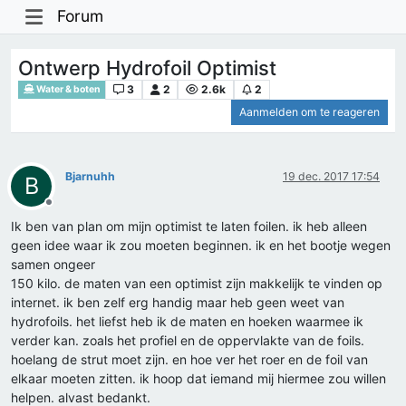
Forum
Ontwerp Hydrofoil Optimist
3
2
2.6k
2
Water & boten
Aanmelden om te reageren
Bjarnuhh
19 dec. 2017 17:54
B
Offline
Ik ben van plan om mijn optimist te laten foilen. ik heb alleen
geen idee waar ik zou moeten beginnen. ik en het bootje wegen
samen ongeer
150 kilo. de maten van een optimist zijn makkelijk te vinden op
internet. ik ben zelf erg handig maar heb geen weet van
hydrofoils. het liefst heb ik de maten en hoeken waarmee ik
verder kan. zoals het profiel en de oppervlakte van de foils.
hoelang de strut moet zijn. en hoe ver het roer en de foil van
elkaar moeten zitten. ik hoop dat iemand mij hiermee zou willen
helpen. alvast bedankt.