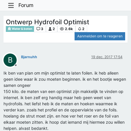
Forum
Ontwerp Hydrofoil Optimist
3
2
2.6k
2
Water & boten
Aanmelden om te reageren
Bjarnuhh
19 dec. 2017 17:54
B
Offline
Ik ben van plan om mijn optimist te laten foilen. ik heb alleen
geen idee waar ik zou moeten beginnen. ik en het bootje wegen
samen ongeer
150 kilo. de maten van een optimist zijn makkelijk te vinden op
internet. ik ben zelf erg handig maar heb geen weet van
hydrofoils. het liefst heb ik de maten en hoeken waarmee ik
verder kan. zoals het profiel en de oppervlakte van de foils.
hoelang de strut moet zijn. en hoe ver het roer en de foil van
elkaar moeten zitten. ik hoop dat iemand mij hiermee zou willen
helpen. alvast bedankt.