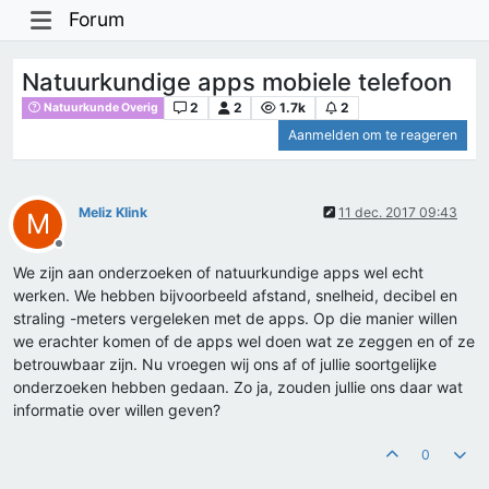
Forum
Natuurkundige apps mobiele telefoon
2
2
1.7k
2
Natuurkunde Overig
Aanmelden om te reageren
Meliz Klink
11 dec. 2017 09:43
M
Offline
We zijn aan onderzoeken of natuurkundige apps wel echt
werken. We hebben bijvoorbeeld afstand, snelheid, decibel en
straling -meters vergeleken met de apps. Op die manier willen
we erachter komen of de apps wel doen wat ze zeggen en of ze
betrouwbaar zijn. Nu vroegen wij ons af of jullie soortgelijke
onderzoeken hebben gedaan. Zo ja, zouden jullie ons daar wat
informatie over willen geven?
0