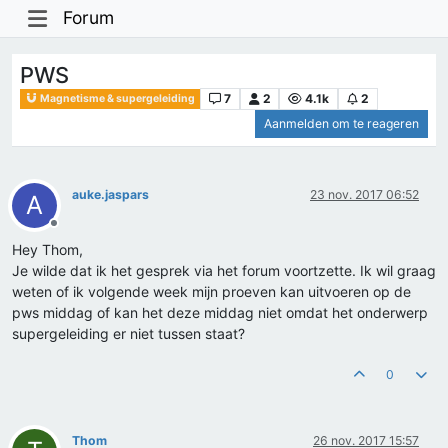
Forum
PWS
7
2
4.1k
2
Magnetisme & supergeleiding
Aanmelden om te reageren
auke.jaspars
23 nov. 2017 06:52
A
Offline
Hey Thom,
Je wilde dat ik het gesprek via het forum voortzette. Ik wil graag
weten of ik volgende week mijn proeven kan uitvoeren op de
pws middag of kan het deze middag niet omdat het onderwerp
supergeleiding er niet tussen staat?
0
Thom
26 nov. 2017 15:57