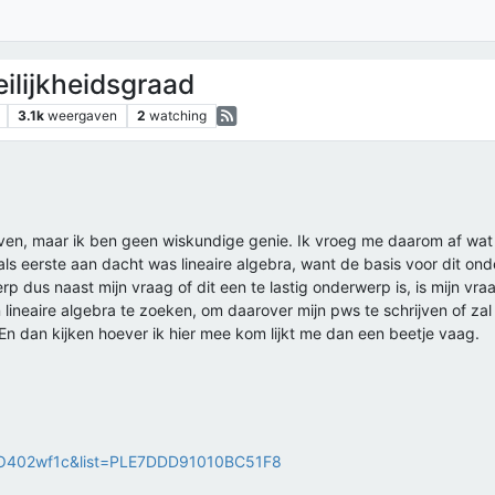
lijkheidsgraad
3.1k
weergaven
2
watching
jven, maar ik ben geen wiskundige genie. Ik vroeg me daarom af wat 
 als eerste aan dacht was lineaire algebra, want de basis voor dit ond
p dus naast mijn vraag of dit een te lastig onderwerp is, is mijn vraa
 lineaire algebra te zoeken, om daarover mijn pws te schrijven of za
En dan kijken hoever ik hier mee kom lijkt me dan een beetje vaag.
3O402wf1c&list=PLE7DDD91010BC51F8