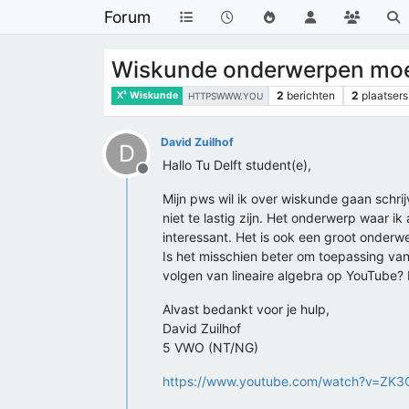
Forum
Wiskunde onderwerpen moei
2
berichten
2
plaatsers
Wiskunde
HTTPSWWW.YOU
David Zuilhof
D
Hallo Tu Delft student(e),
Offline
Mijn pws wil ik over wiskunde gaan schri
niet te lastig zijn. Het onderwerp waar ik
interessant. Het is ook een groot onderwer
Is het misschien beter om toepassing van
volgen van lineaire algebra op YouTube? 
Alvast bedankt voor je hulp,
David Zuilhof
5 VWO (NT/NG)
https://www.youtube.com/watch?v=ZK