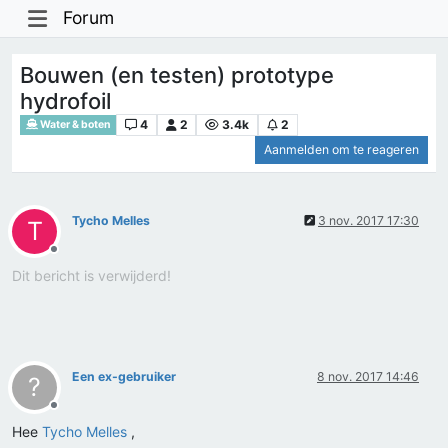
Forum
Bouwen (en testen) prototype
hydrofoil
4
2
3.4k
2
Water & boten
Aanmelden om te reageren
Tycho Melles
3 nov. 2017 17:30
T
Offline
Dit bericht is verwijderd!
Een ex-gebruiker
8 nov. 2017 14:46
?
Offline
Hee
Tycho Melles
,