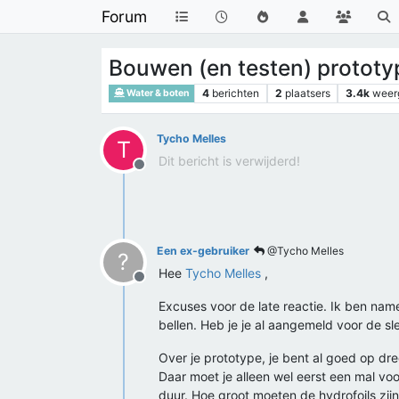
Forum
Bouwen (en testen) prototyp
4
berichten
2
plaatsers
3.4k
weer
Water & boten
Tycho Melles
T
Dit bericht is verwijderd!
Offline
Een ex-gebruiker
@Tycho Melles
?
Hee
Tycho Melles
,
Offline
Excuses voor de late reactie. Ik ben nam
bellen. Heb je je al aangemeld voor de 
Over je prototype, je bent al goed op dr
Daar moet je alleen wel eerst een mal voo
duur. Hoe groot moeten de hydrofoils zijn