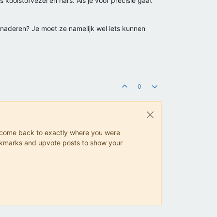
koolstofvezel en hars. Als je voor precisie gaat
benaderen? Je moet ze namelijk wel iets kunnen
0
ys come back to exactly where you were
 bookmarks and upvote posts to show your