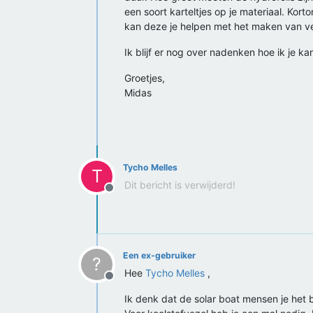
een soort karteltjes op je materiaal. Kor
kan deze je helpen met het maken van ve
Ik blijf er nog over nadenken hoe ik je ka
Groetjes,
Midas
Tycho Melles
T
Dit bericht is verwijderd!
Offline
Een ex-gebruiker
?
Hee
Tycho Melles
,
Offline
Ik denk dat de solar boat mensen je het 