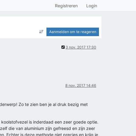
Registreren
Login
Aanmelden om te reageren
3 nov. 2017 17:30
8 nov. 2017 14:46
derwerp! Zo te zien ben je al druk bezig met
 koolstofvezel is inderdaad een zeer goede optie.
elf die van aluminium zijn gefreesd en zijn zeer
n. Echter is deze methode niet precies en krijg je