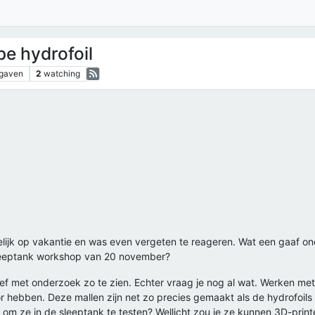
e hydrofoil
gaven
2
watching
elijk op vakantie en was even vergeten te reageren. Wat een gaaf on
sleeptank workshop van 20 november?
eef met onderzoek zo te zien. Echter vraag je nog al wat. Werken met
r hebben. Deze mallen zijn net zo precies gemaakt als de hydrofoils z
 om ze in de sleeptank te testen? Wellicht zou je ze kunnen 3D-printe