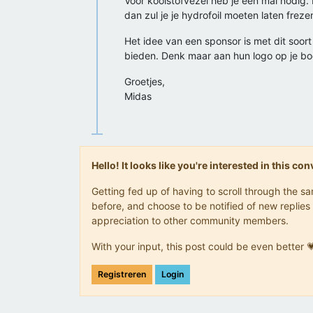
Voor koolstofvezel heb je een mal nodig. 
dan zul je je hydrofoil moeten laten fre
Het idee van een sponsor is met dit soor
bieden. Denk maar aan hun logo op je bo
Groetjes,
Midas
Hello! It looks like you're interested in this c
Getting fed up of having to scroll through the 
before, and choose to be notified of new replies 
appreciation to other community members.
With your input, this post could be even better 
Registreren
Login