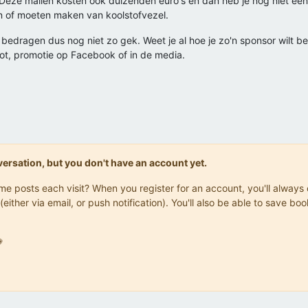
Deze mallen kosten ook duizenden euro's en dan heb je nog niet eens 
zen of moeten maken van koolstofvezel.
t bedragen dus nog niet zo gek. Weet je al hoe je zo'n sponsor wilt 
ot, promotie op Facebook of in de media.
onversation, but you don't have an account yet.
same posts each visit? When you register for an account, you'll alwa
(either via email, or push notification). You'll also be able to save
