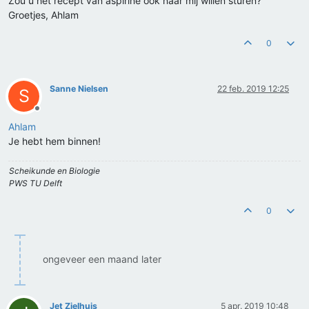
Zou u het recept van aspirine ook naar mij willen sturen?
Groetjes, Ahlam
0
Sanne Nielsen
22 feb. 2019 12:25
S
Offline
Ahlam
Je hebt hem binnen!
Scheikunde en Biologie
PWS TU Delft
0
ongeveer een maand later
Jet Zielhuis
5 apr. 2019 10:48