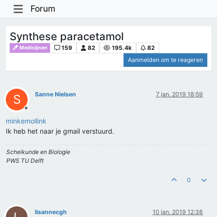
Forum
Synthese paracetamol
159
82
195.4k
82
Medicijnen
Aanmelden om te reageren
Sanne Nielsen
7 jan. 2019 18:59
S
Offline
minkemollink
Ik heb het naar je gmail verstuurd.
Scheikunde en Biologie
PWS TU Delft
0
lisannecgh
10 jan. 2019 12:38