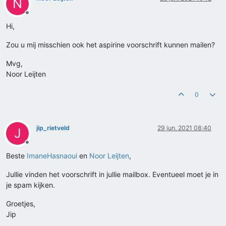
N
Offline
Hi,
Zou u mij misschien ook het aspirine voorschrift kunnen mailen?
Mvg,
Noor Leijten
0
jip_rietveld
29 jun. 2021 08:40
J
Offline
Beste
ImaneHasnaoui
en
Noor Leijten
,
Jullie vinden het voorschrift in jullie mailbox. Eventueel moet je in
je spam kijken.
Groetjes,
Jip