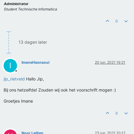
Administrator
Student Technische Informatica
0
13 dagen later
ImaneHasnaoui
20 jun. 2021 19:21
I
Offline
jip_rietveld
Hallo Jip,
Bij ons hetzelfde! Zouden wij ook het voorschrift mogen :)
Groetjes Imane
0
Noor Leijten
23 jun. 2021 10:12