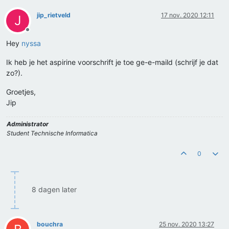
jip_rietveld
17 nov. 2020 12:11
J
Offline
Hey
nyssa
Ik heb je het aspirine voorschrift je toe ge-e-maild (schrijf je dat
zo?).
Groetjes,
Jip
Administrator
Student Technische Informatica
0
8 dagen later
bouchra
25 nov. 2020 13:27