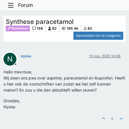
Forum
Synthese paracetamol
159
82
195.4k
82
Medicijnen
Aanmelden om te reageren
nyssa
13 nov. 2020 14:38
N
Offline
Hallo mevrouw,
Wij doen ons pws over aspirine, paracetamol en ibuprofen. Heeft
u hier ook de voorschriften van zodat we het zelf kunnen
maken? En zou u die dan alstublieft willen sturen?
Groetjes,
Nyssa
0