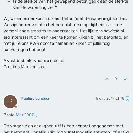
Is de sterkte van het gewapend beton gelijk aan de sterkte
van de wapening zelf?
Wij willen binnenkort thuis het beton (met de wapening) storten.
We zijn benieuwd of in het betonlab de mogelijkheid is om de
verschillende sterktes te onderzoeken. Het lijkt ons sowieso al
erg interessant om een keer te komen kijken bij het betonlab, en
met jullie ons PWS door te nemen en kijken of jullie nog
aanvullingen hebben!
Alvast bedankt voor de moeite!
Groetjes Max en Isaac
0
Pauline Janssen
5 okt. 2017 21:19
P
Offline
Beste
Max2000
,
De vragen zien er al goed uit! Ik heb contact opgenomen met
het betonlab! Hopelijk krijg ik zo snel mogelijk antwoord of er tijd