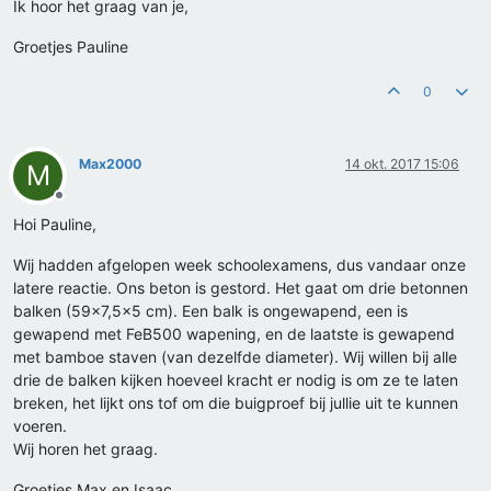
Ik hoor het graag van je,
Groetjes Pauline
0
Max2000
14 okt. 2017 15:06
M
Offline
Hoi Pauline,
Wij hadden afgelopen week schoolexamens, dus vandaar onze
latere reactie. Ons beton is gestord. Het gaat om drie betonnen
balken (59x7,5x5 cm). Een balk is ongewapend, een is
gewapend met FeB500 wapening, en de laatste is gewapend
met bamboe staven (van dezelfde diameter). Wij willen bij alle
drie de balken kijken hoeveel kracht er nodig is om ze te laten
breken, het lijkt ons tof om die buigproef bij jullie uit te kunnen
voeren.
Wij horen het graag.
Groetjes Max en Isaac