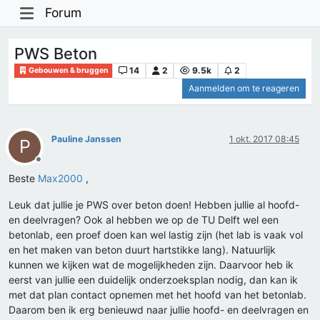
Forum
PWS Beton
14
2
9.5k
2
Gebouwen & bruggen
Aanmelden om te reageren
Pauline Janssen
1 okt. 2017 08:45
P
Offline
Beste
Max2000
,
Leuk dat jullie je PWS over beton doen! Hebben jullie al hoofd-
en deelvragen? Ook al hebben we op de TU Delft wel een
betonlab, een proef doen kan wel lastig zijn (het lab is vaak vol
en het maken van beton duurt hartstikke lang). Natuurlijk
kunnen we kijken wat de mogelijkheden zijn. Daarvoor heb ik
eerst van jullie een duidelijk onderzoeksplan nodig, dan kan ik
met dat plan contact opnemen met het hoofd van het betonlab.
Daarom ben ik erg benieuwd naar jullie hoofd- en deelvragen en